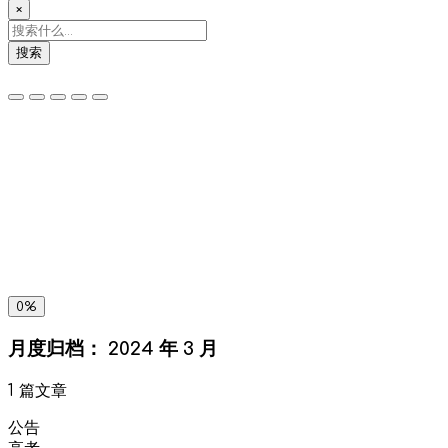
×
搜索
夜间模式
暗黑模式
Sans Serif
Serif
浅阴影
深阴影
关闭
日落
暗化
灰度
0%
月度归档：
2024 年 3 月
1 篇文章
公告