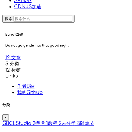
API服务
CDNJS加速
搜索
Burial0268
Do not go gentle into that good night.
12
文章
5
分类
12
标签
Links
作者B站
我的Github
分类
×
GBCLStudio
2
搬运
1
教程
2
未分类
3
随笔
6