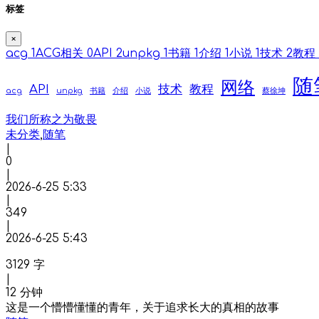
标签
×
acg
1
ACG相关
0
API
2
unpkg
1
书籍
1
介绍
1
小说
1
技术
2
教程
随
网络
API
技术
教程
acg
unpkg
书籍
介绍
小说
蔡徐坤
我们所称之为敬畏
未分类
,
随笔
|
0
|
2026-6-25 5:33
|
349
|
2026-6-25 5:43
3129 字
|
12 分钟
这是一个懵懵懂懂的青年，关于追求长大的真相的故事