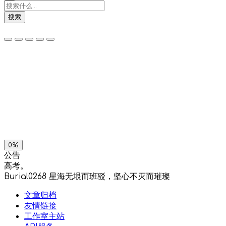
搜索
夜间模式
暗黑模式
Sans Serif
Serif
浅阴影
深阴影
关闭
日落
暗化
灰度
0%
公告
高考。
Burial0268
星海无垠而班驳，坚心不灭而璀璨
文章归档
友情链接
工作室主站