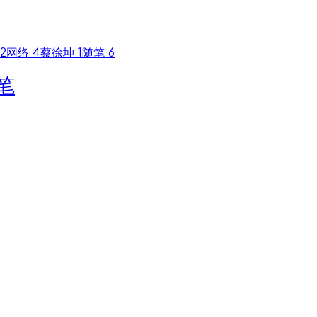
2
网络
4
蔡徐坤
1
随笔
6
笔