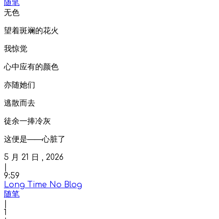
随笔
无色
望着斑斓的花火
我惊觉
心中应有的颜色
亦随她们
逃散而去
徒余一捧冷灰
这便是——心脏了
5
月
21
日 ,
2026
|
9:59
Long Time No Blog
随笔
|
1