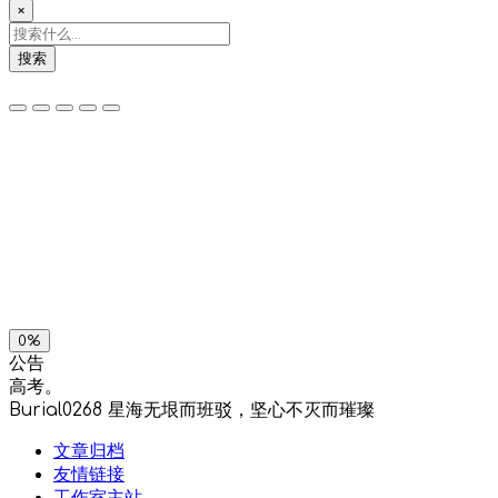
×
搜索
夜间模式
暗黑模式
Sans Serif
Serif
浅阴影
深阴影
关闭
日落
暗化
灰度
0%
公告
高考。
Burial0268
星海无垠而班驳，坚心不灭而璀璨
文章归档
友情链接