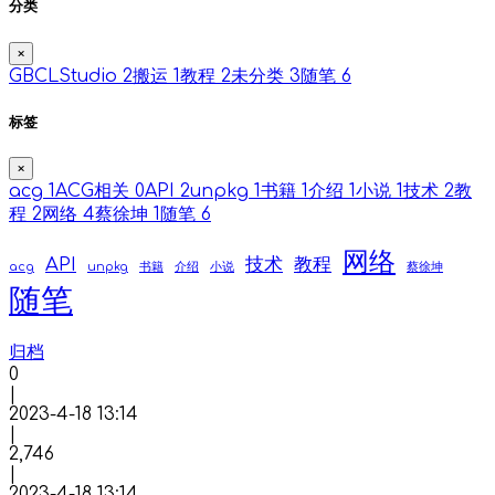
分类
×
GBCLStudio
2
搬运
1
教程
2
未分类
3
随笔
6
标签
×
acg
1
ACG相关
0
API
2
unpkg
1
书籍
1
介绍
1
小说
1
技术
2
教
程
2
网络
4
蔡徐坤
1
随笔
6
网络
API
技术
教程
acg
unpkg
书籍
介绍
小说
蔡徐坤
随笔
归档
0
|
2023-4-18 13:14
|
2,746
|
2023-4-18 13:14