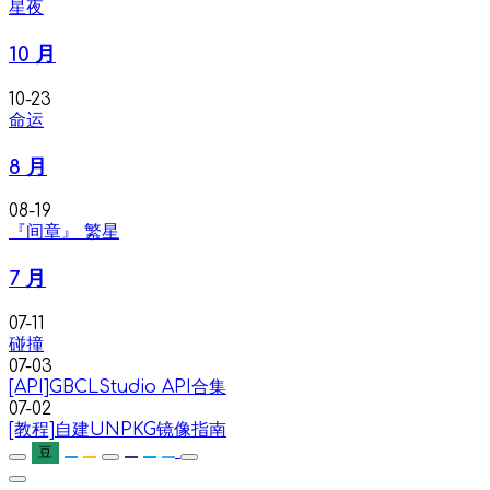
星夜
10 月
10-23
命运
8 月
08-19
『间章』 繁星
7 月
07-11
碰撞
07-03
[API]GBCLStudio API合集
07-02
[教程]自建UNPKG镜像指南
豆